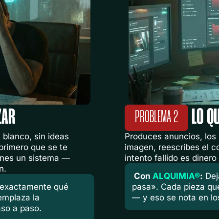
ZAR
LO QU
PROBLEMA 2
 blanco, sin ideas
Produces anuncios, los
 primero que se te
imagen, reescribes el c
ienes un sistema —
intento fallido es diner
n.
Con
ALQUIMIA®
:
Dej
exactamente qué
pasa». Cada pieza que
emplaza la
— y eso se nota en lo
aso a paso.