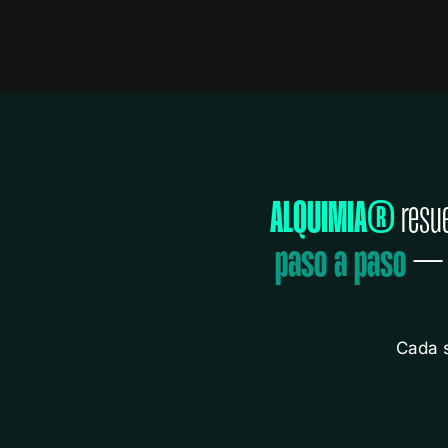
ALQUIMIA®
resue
paso a paso
— e
Cada 