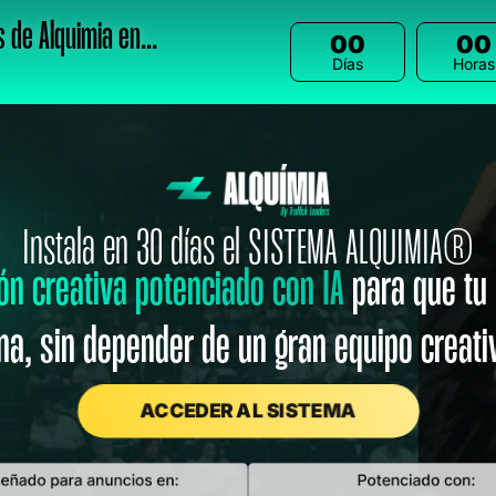
 de Alquimia en...
00
00
Días
Horas
Instala en 30 días el SISTEMA ALQUIMIA®
ón creativa potenciado con IA
para que tu
a, sin depender de un gran equipo creativo
ACCEDER AL SISTEMA