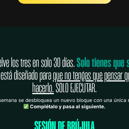
lve los tres en solo 30 días.
Solo tienes que 
stá diseñado para
que no tengas que pensar q
hacerlo.
SOLO EJECUTAR.
semana se desbloquea un nuevo bloque con una única m
Complétalo y pasa al siguiente.
SESIÓN DE BRÚJULA