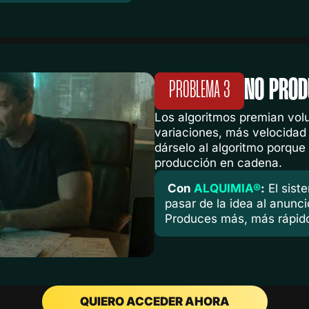
NO PROD
PROBLEMA 3
Los algoritmos premian vol
variaciones, más velocidad
dárselo al algoritmo porque
producción en cadena.
Con
ALQUIMIA®
:
El sist
pasar de la idea al anunc
Produces más, más rápido 
QUIERO ACCEDER AHORA